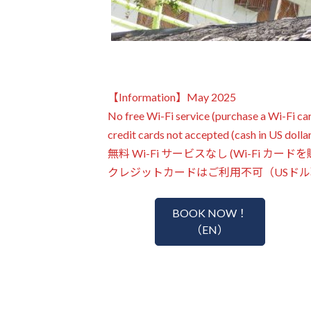
【Information】May 2025
No free Wi-Fi service (purchase a Wi-Fi car
credit cards not accepted (cash in US dolla
無料 Wi-Fi サービスなし (Wi-Fi
クレジットカードはご利用不可（USド
BOOK NOW！
（EN）