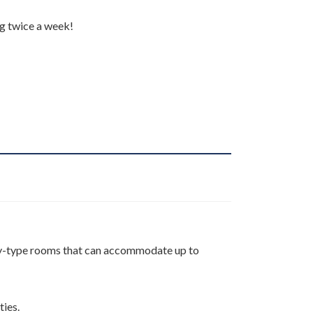
ng twice a week!
！
ily-type rooms that can accommodate up to
ties.