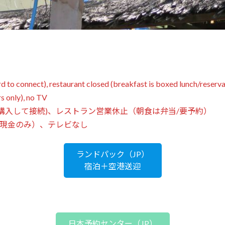
d to connect), restaurant closed (breakfast is boxed lunch/reserva
rs only), no TV
 カードを購入して接続)、レストラン営業休止（朝食は弁当/要予約）
ル現金のみ）、テレビなし
ランドパック（JP）
宿泊＋空港送迎
日本予約センター（JP）