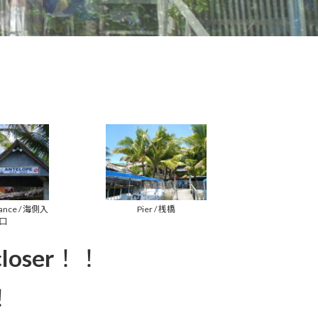
trance / 海側入
Pier / 桟橋
口
closer
！！
！