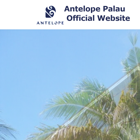
コ
ナ
ン
ビ
テ
ゲ
ン
ー
ツ
シ
へ
ョ
ス
ン
キ
に
ッ
移
プ
動