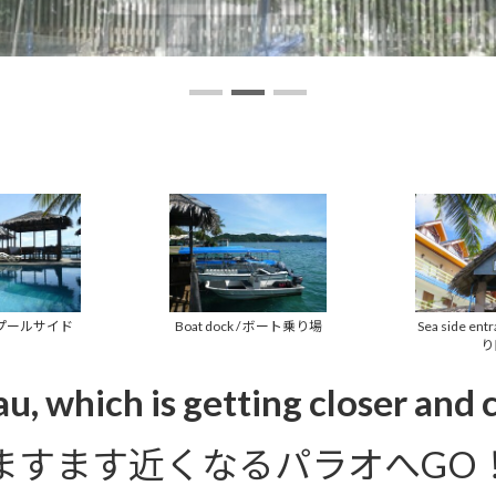
 / プールサイド
Boat dock / ボート乗り場
Sea side en
り
u, which is getting closer and 
ますます近くなるパラオへGO