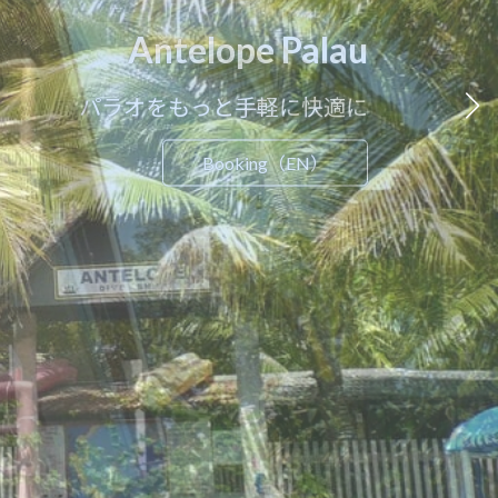
Antelope Palau
パラオをもっと手軽に快適に
Booking（EN）