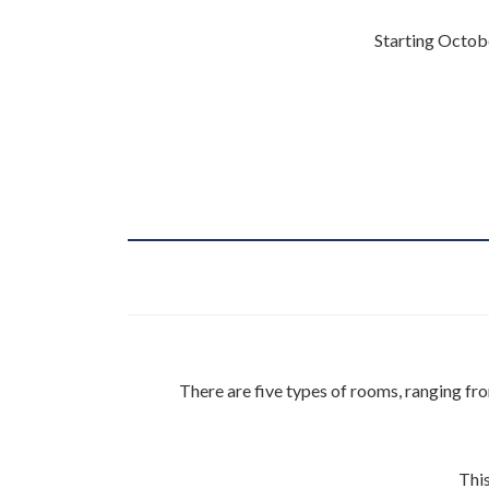
Starting Octobe
There are five types of rooms, ranging f
This