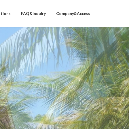
ations
FAQ&Inquiry
Company&Access