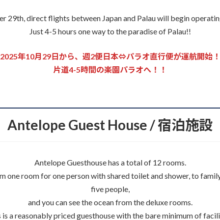
r 29th, direct flights between Japan and Palau will begin operati
Just 4-5 hours one way to the paradise of Palau!!
2025年10月29日から、週2便日本⇔パラオ直行便が運航開始
片道4-5時間の楽園パラオへ！！
Antelope Guest House / 宿泊施設
Antelope Guesthouse has a total of 12 rooms.
rom one room for one person with shared toilet and shower, to fam
five people,
and you can see the ocean from the deluxe rooms.
 is a reasonably priced guesthouse with the bare minimum of facili